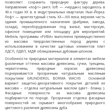
позволяет сохранить природную фактуру дерева.
Направление «лофт» (англ. loft — «чердак») зародилось в
40-х годах XX в. в индустриальных кварталах Нью-Йорка.
Лофт — архитектурный стиль XX—XXI века; верхняя часть
здания промышленного назначения (фабрики, завода,
склада), переоборудованная под жильё, мастерскую,
офисное помещение или площадку для мероприятий.
Мебель программы «РИВА» выполнена преимущественно
из массива твердолиственных пород дерева с
использованием в качестве щитовых элементов плит
ЛДСП, ЛДВП, МДФ облицованных дубовым шпоном.
Особенности природных материалов в элементах мебели
(различные оттенки массива древесины, сучки, трещины,
черваточины, природные окраски древесины)
подчеркиваются прозрачным натуральным масляным
покрытием GRUNDIEROL BORMA WACHS . Основной
вариант защитно-декоративного покрытия деталей из
массива – отделка натуральным маслом (цвет- бланш ).
Фасадные поверхности из массива древесины
подбираются по породе. Прозрачная отделка фасадных
поверхностей не скрывает многообразие природного
цветового различия древесины дуба.