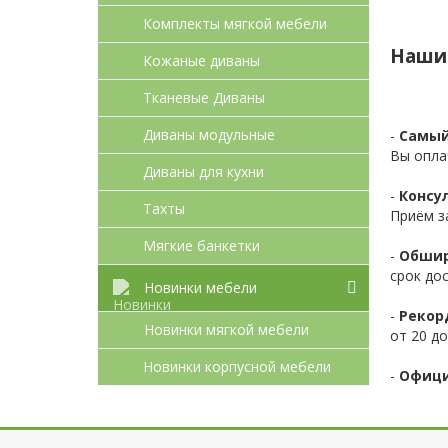
Комплекты мягкой мебели
Наши
Кожаные диваны
Тканевые Диваны
Диваны модульные
-
Самый
Вы опла
Диваны для кухни
-
Консул
Тахты
Приём з
Мягкие банкетки
-
Обшир
срок до
Новинки мебели
-
Рекор
Новинки мягкой мебели
от 20 до
Новинки корпусной мебели
-
Офици