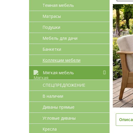
Темная мебель
Матрасы
Подушки
Мебель для дачи
Банкетки
Коллекции мебели
Мягкая мебель
СПЕЦПРЕДЛОЖЕНИЕ
В наличии
Диваны прямые
Угловые диваны
Описа
Кресла