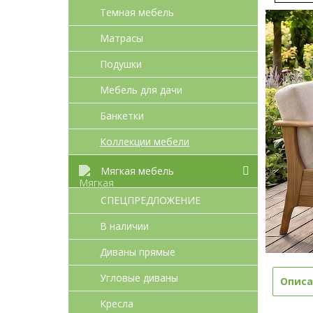
Темная мебель
Матрасы
Подушки
Мебель для дачи
Банкетки
Коллекции мебели
Мягкая мебель
СПЕЦПРЕДЛОЖЕНИЕ
В наличии
Диваны прямые
Угловые диваны
Описа
Кресла