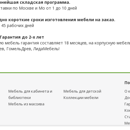
нейшая складская программа.
ставки по Москве и Мо от 1 до 10 дней
дно короткие сроки изготовления мебели на заказ.
 45 рабочих дней
Гарантия до 2-х лет
ую мебель гарантия составляет 18 месяцев, на корпусную мебель
ев, ГомельДрев, ЛидаМебель!
По
Мебель для кабинета и
Мебель для детcкой
О 
библиотеки
Коллекции мебели
До
Мебель из массива
Га
Ко
Ст
Ме
тр