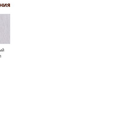
ния
ый
л