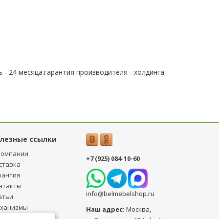
 - 24 месяца.гарантия производителя - холдинга
лезные ссылки
компании
+7 (925) 084-10-60
ставка
рантия
нтакты
info@belmebelshop.ru
атьи
ханизмы
Наш адрес:
Москва
,
ансформации