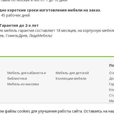
дно короткие сроки изготовления мебели на заказ.
 45 рабочих дней
Гарантия до 2-х лет
ую мебель гарантия составляет 18 месяцев, на корпусную мебель
ев, ГомельДрев, ЛидаМебель!
По
Мебель для кабинета и
Мебель для детcкой
О 
библиотеки
Коллекции мебели
До
Мебель из массива
Га
Ко
Ст
Ме
тр
м файлы cookies для улучшения работы сайта. Оставаясь на на
Пу