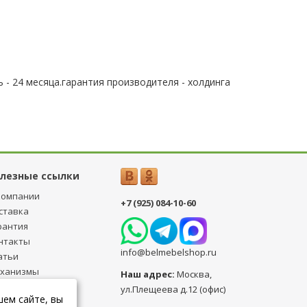
 - 24 месяца.гарантия производителя - холдинга
лезные ссылки
компании
+7 (925) 084-10-60
ставка
рантия
нтакты
info@belmebelshop.ru
атьи
ханизмы
Наш адрес:
Москва
,
ансформации
ул.Плещеева д.12 (офис)
шем сайте, вы
бличная оферта