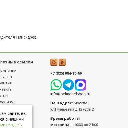
дителя Пинскдрев.
лезные ссылки
компании
+7 (925) 084-10-60
ставка
рантия
нтакты
info@belmebelshop.ru
атьи
ханизмы
Наш адрес:
Москва
,
ансформации
ул.Плещеева д.12 (офис)
шем сайте, вы
бличная оферта
Время работы
ся с нашими
магазина:
с 10:00 до 21:00
мите здесь
.