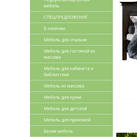
мебель
СПЕЦПРЕДЛОЖЕНИЕ
В наличии
Мебель для спальни
Мебель для гостиной из
массива
Мебель для кабинета и
библиотеки
Мебель из массива
Мебель для кухни
Мебель для детcкой
Мебель для прихожей
Белая мебель