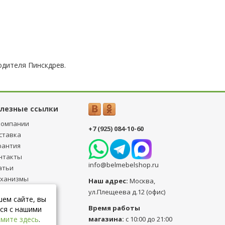
дителя Пинскдрев.
лезные ссылки
компании
+7 (925) 084-10-60
ставка
рантия
нтакты
info@belmebelshop.ru
атьи
ханизмы
Наш адрес:
Москва
,
ансформации
ул.Плещеева д.12 (офис)
шем сайте, вы
бличная оферта
Время работы
ся с нашими
магазина:
с 10:00 до 21:00
мите здесь
.