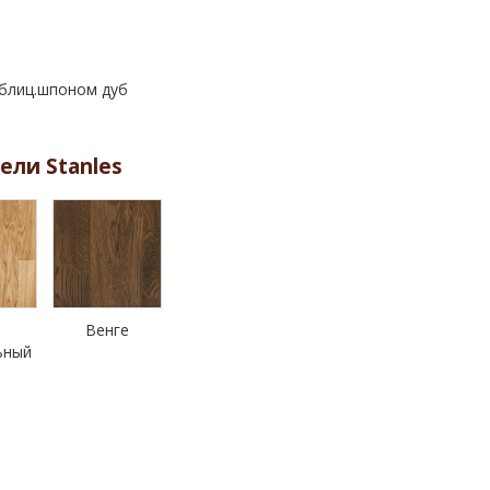
 облиц.шпоном дуб
ели Stanles
Венге
ьный