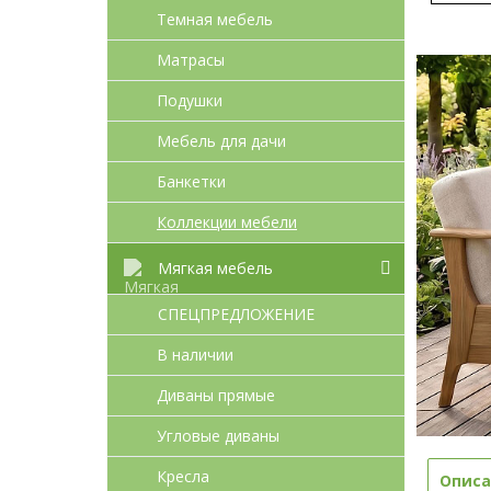
Темная мебель
Матрасы
Подушки
Мебель для дачи
Банкетки
Коллекции мебели
Мягкая мебель
СПЕЦПРЕДЛОЖЕНИЕ
В наличии
Диваны прямые
Угловые диваны
Кресла
Описа