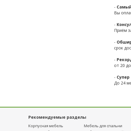
-
Самый
Вы опла
-
Консул
Приём з
-
Обшир
срок до
-
Рекор
от 20 до
-
Супер 
До 24 ме
Рекомендуемые разделы
Корпусная мебель
Мебель для спальни