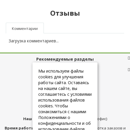
Отзывы
Комментарии
Загрузка комментариев...
Рекомендуемые разделы
Полезные ссылки
Мы используем файлы
cookies для улучшения
работы сайта. Оставаясь
на нашем сайте, вы
+7 (925) 084-10-60
соглашаетесь с условиями
использования файлов
cookies. Чтобы
info@belmebelshop.ru
ознакомиться с нашими
Положениями о
Наш адрес:
Москва
,
ул.Плещеева д.12 (офис)
конфиденциальности и об
Время работы магазина:
с 10:00 до 21:00 (обработка заказов и
использовании файлов