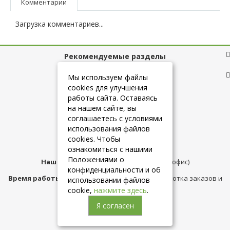
Комментарии
Загрузка комментариев...
Рекомендуемые разделы
Полезные ссылки
Мы используем файлы
cookies для улучшения
работы сайта. Оставаясь
на нашем сайте, вы
+7 (925) 084-10-60
соглашаетесь с условиями
использования файлов
cookies. Чтобы
info@belmebelshop.ru
ознакомиться с нашими
Положениями о
Наш адрес:
Москва
,
ул.Плещеева д.12 (офис)
конфиденциальности и об
Время работы магазина:
с 10:00 до 21:00 (обработка заказов и
использовании файлов
консультация)
cookie,
нажмите здесь
.
Я согласен