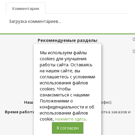
Комментарии
Загрузка комментариев...
Рекомендуемые разделы
Полезные ссылки
Мы используем файлы
cookies для улучшения
работы сайта. Оставаясь
на нашем сайте, вы
+7 (925) 084-10-60
соглашаетесь с условиями
использования файлов
cookies. Чтобы
info@belmebelshop.ru
ознакомиться с нашими
Положениями о
Наш адрес:
Москва
,
ул.Плещеева д.12 (офис)
конфиденциальности и об
Время работы магазина:
с 10:00 до 21:00 (обработка заказов и
использовании файлов
консультация)
cookie,
нажмите здесь
.
Я согласен