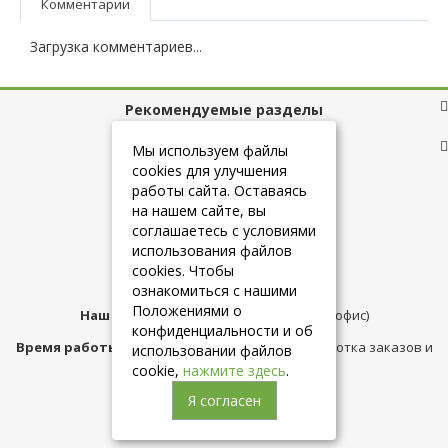
Комментарии
Загрузка комментариев...
Рекомендуемые разделы
Полезные ссылки
Мы используем файлы
cookies для улучшения
работы сайта. Оставаясь
на нашем сайте, вы
+7 (925) 084-10-60
соглашаетесь с условиями
использования файлов
cookies. Чтобы
info@belmebelshop.ru
ознакомиться с нашими
Положениями о
Наш адрес:
Москва
,
ул.Плещеева д.12 (офис)
конфиденциальности и об
Время работы магазина:
с 10:00 до 21:00 (обработка заказов и
использовании файлов
консультация)
cookie,
нажмите здесь
.
Я согласен