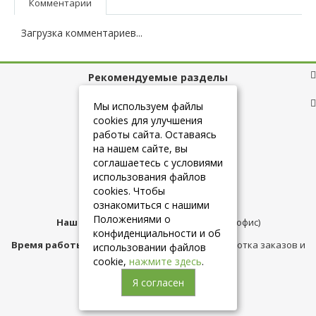
Комментарии
Загрузка комментариев...
Рекомендуемые разделы
Полезные ссылки
Мы используем файлы
cookies для улучшения
работы сайта. Оставаясь
на нашем сайте, вы
+7 (925) 084-10-60
соглашаетесь с условиями
использования файлов
cookies. Чтобы
info@belmebelshop.ru
ознакомиться с нашими
Положениями о
Наш адрес:
Москва
,
ул.Плещеева д.12 (офис)
конфиденциальности и об
Время работы магазина:
с 10:00 до 21:00 (обработка заказов и
использовании файлов
консультация)
cookie,
нажмите здесь
.
Я согласен