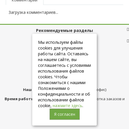
Загрузка комментариев...
Рекомендуемые разделы
Полезные ссылки
Мы используем файлы
cookies для улучшения
работы сайта. Оставаясь
на нашем сайте, вы
+7 (925) 084-10-60
соглашаетесь с условиями
использования файлов
cookies. Чтобы
info@belmebelshop.ru
ознакомиться с нашими
Положениями о
Наш адрес:
Москва
,
ул.Плещеева д.12 (офис)
конфиденциальности и об
Время работы магазина:
с 10:00 до 21:00 (обработка заказов и
использовании файлов
консультация)
cookie,
нажмите здесь
.
Я согласен