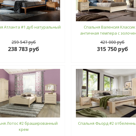
я Атланта #1 дуб натуральный
Спальня Валенсия Классик
античная темпера с золоче
259 547 руб
421 000 руб
238 783 руб
315 750 руб
ьня Лотос #2 брашированный
Спальня Фьорд #2 отбеленны
крем