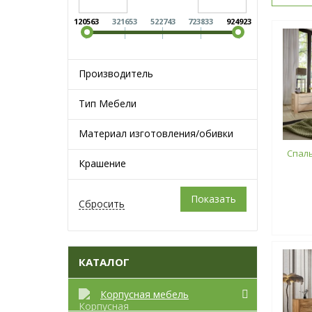
120563
321653
522743
723833
924923
Производитель
Тип Мебели
Материал изготовления/обивки
Спал
Крашение
КАТАЛОГ
Корпусная мебель