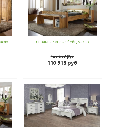
асло
Спальня Ханс #3 бейц-масло
120 563 руб
110 918 руб