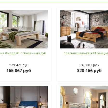
ьня Фьорд #1 отбеленный дуб
Спальня Валенсия #1 бейц-м
179 421 руб
348 007 руб
165 067 руб
320 166 руб