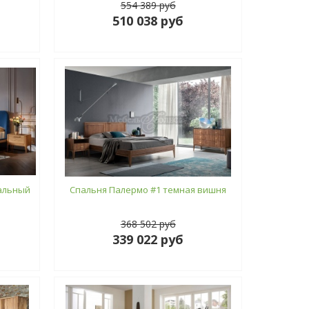
554 389 руб
510 038 руб
ральный
Спальня Палермо #1 темная вишня
368 502 руб
339 022 руб