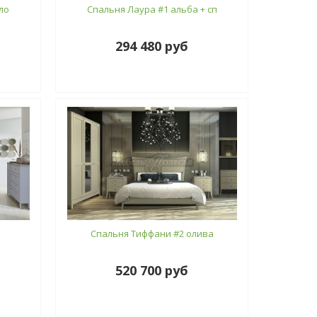
ло
Спальня Лаура #1 альба + сп
294 480 руб
Спальня Тиффани #2 олива
520 700 руб