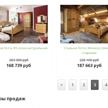
ня Лотос #3 сосна натуральная
Спальня Лотос #4 искусстве
старение
203 300 руб
226 100 руб
168 739 руб
187 663 руб
<
1
2
3
4
ры продаж