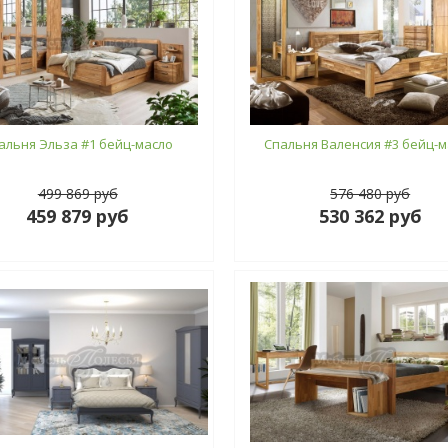
альня Эльза #1 бейц-масло
Спальня Валенсия #3 бейц-м
499 869 руб
576 480 руб
459 879 руб
530 362 руб