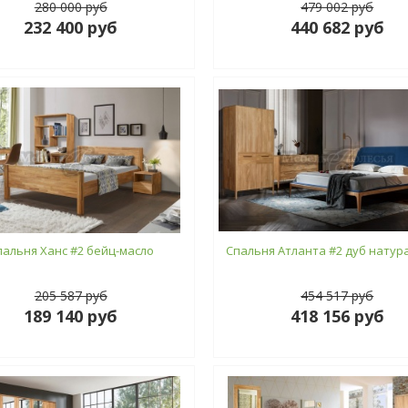
280 000 руб
479 002 руб
232 400 руб
440 682 руб
пальня Ханс #2 бейц-масло
Спальня Атланта #2 дуб нату
205 587 руб
454 517 руб
189 140 руб
418 156 руб