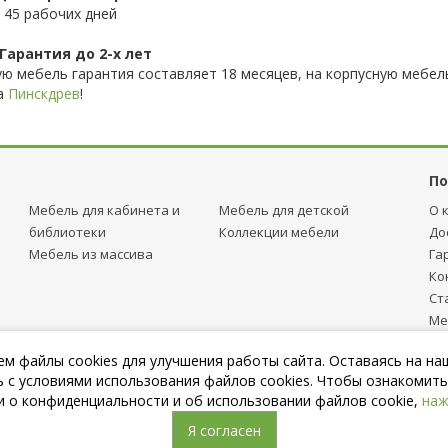
 45 рабочих дней
Гарантия до 2-х лет
ую мебель гарантия составляет 18 месяцев, на корпусную мебель
а
Пинскдрев
!
По
Мебель для кабинета и
Мебель для детcкой
О 
библиотеки
Коллекции мебели
До
Мебель из массива
Га
Ко
Ст
Ме
тр
м файлы cookies для улучшения работы сайта. Оставаясь на на
Пу
 с условиями использования файлов cookies. Чтобы ознакомить
 о конфиденциальности и об использовании файлов cookie,
наж
Я согласен