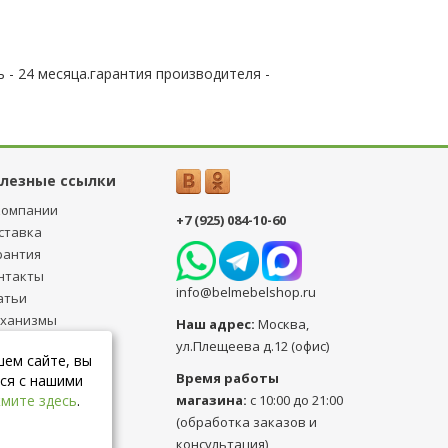
 - 24 месяца.гарантия производителя -
лезные ссылки
компании
+7 (925) 084-10-60
ставка
рантия
нтакты
info@belmebelshop.ru
атьи
ханизмы
Наш адрес:
Москва
,
ансформации
ул.Плещеева д.12 (офис)
шем сайте, вы
бличная оферта
Время работы
ся с нашими
магазина:
с 10:00 до 21:00
мите здесь
.
(обработка заказов и
консультация)