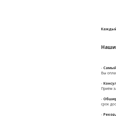
Каждый
Наши
-
Самый
Вы опла
-
Консул
Приём з
-
Обшир
срок до
-
Рекор