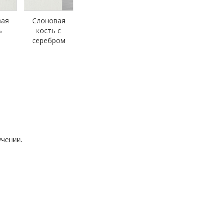
вая
Слоновая
ь
кость с
серебром
чении.