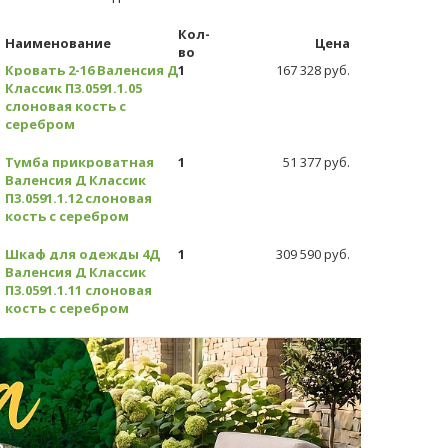
Кол-
Наименование
Цена
во
Кровать 2-16 Валенсия Д
1
167 328 руб.
Классик П3.0591.1.05
слоновая кость с
серебром
Тумба прикроватная
1
51 377 руб.
Валенсия Д Классик
П3.0591.1.12 слоновая
кость с серебром
Шкаф для одежды 4Д
1
309 590 руб.
Валенсия Д Классик
П3.0591.1.11 слоновая
кость с серебром