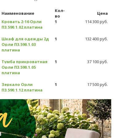
Кол-
Наименование
Цена
во
Кровать 2-16 Орли
1
114 300 руб.
П3.590.1.02 платина
Шкаф для одежды 2д
1
132 400 руб.
Орли П3.590.1.03
платина
Тумба прикроватная
1
37 100 руб.
Орли П3.590.1.05
платина
Зеркало Орли
1
17 500 руб.
П3.590.1.12 платина