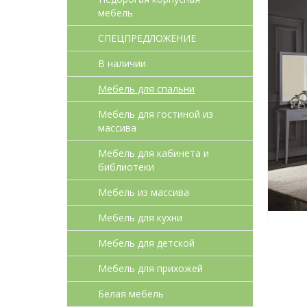
мебель
СПЕЦПРЕДЛОЖЕНИЕ
В наличии
Мебель для спальни
Мебель для гостиной из
массива
Мебель для кабинета и
библиотеки
Мебель из массива
Мебель для кухни
Мебель для детcкой
Мебель для прихожей
Белая мебель