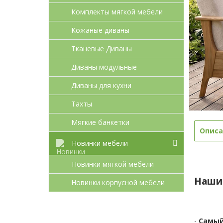
Комплекты мягкой мебели
Кожаные диваны
Тканевые Диваны
Диваны модульные
Диваны для кухни
Тахты
Мягкие банкетки
Описа
Новинки мебели
Новинки мягкой мебели
Наши
Новинки корпусной мебели
-
Самый