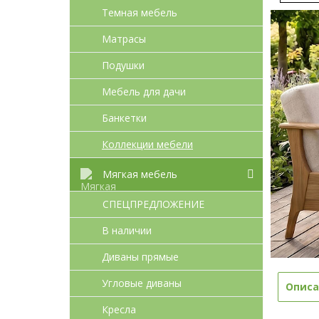
Темная мебель
Матрасы
Подушки
Мебель для дачи
Банкетки
Коллекции мебели
Мягкая мебель
СПЕЦПРЕДЛОЖЕНИЕ
В наличии
Диваны прямые
Угловые диваны
Описа
Кресла