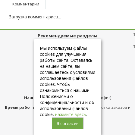
Комментарии
Загрузка комментариев...
Рекомендуемые разделы
Полезные ссылки
Мы используем файлы
cookies для улучшения
работы сайта. Оставаясь
на нашем сайте, вы
+7 (925) 084-10-60
соглашаетесь с условиями
использования файлов
cookies. Чтобы
info@belmebelshop.ru
ознакомиться с нашими
Положениями о
Наш адрес:
Москва
,
ул.Плещеева д.12 (офис)
конфиденциальности и об
Время работы магазина:
с 10:00 до 21:00 (обработка заказов и
использовании файлов
консультация)
cookie,
нажмите здесь
.
Я согласен