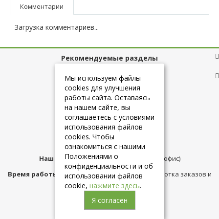
Комментарии
Загрузка комментариев...
Рекомендуемые разделы
Полезные ссылки
Мы используем файлы
cookies для улучшения
работы сайта. Оставаясь
на нашем сайте, вы
+7 (925) 084-10-60
соглашаетесь с условиями
использования файлов
cookies. Чтобы
info@belmebelshop.ru
ознакомиться с нашими
Положениями о
Наш адрес:
Москва
,
ул.Плещеева д.12 (офис)
конфиденциальности и об
Время работы магазина:
с 10:00 до 21:00 (обработка заказов и
использовании файлов
консультация)
cookie,
нажмите здесь
.
Я согласен