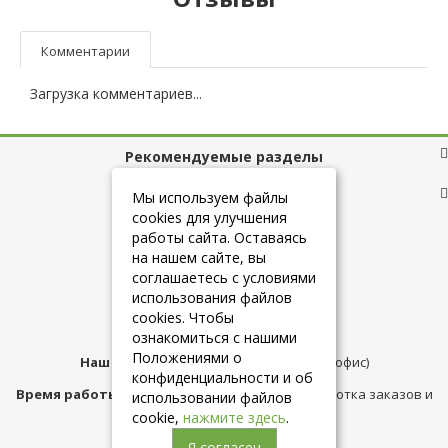
Комментарии
Загрузка комментариев...
Рекомендуемые разделы
Полезные ссылки
Мы используем файлы
cookies для улучшения
работы сайта. Оставаясь
на нашем сайте, вы
+7 (925) 084-10-60
соглашаетесь с условиями
использования файлов
cookies. Чтобы
info@belmebelshop.ru
ознакомиться с нашими
Положениями о
Наш адрес:
Москва
,
ул.Плещеева д.12 (офис)
конфиденциальности и об
Время работы магазина:
с 10:00 до 21:00 (обработка заказов и
использовании файлов
консультация)
cookie,
нажмите здесь
.
Я согласен