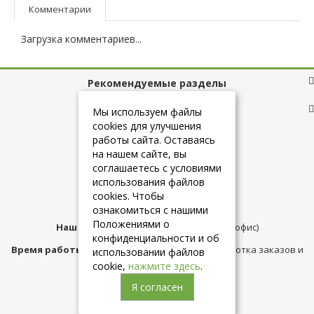
Комментарии
Загрузка комментариев...
Рекомендуемые разделы
Полезные ссылки
Мы используем файлы
cookies для улучшения
работы сайта. Оставаясь
на нашем сайте, вы
+7 (925) 084-10-60
соглашаетесь с условиями
использования файлов
cookies. Чтобы
info@belmebelshop.ru
ознакомиться с нашими
Положениями о
Наш адрес:
Москва
,
ул.Плещеева д.12 (офис)
конфиденциальности и об
Время работы магазина:
с 10:00 до 21:00 (обработка заказов и
использовании файлов
консультация)
cookie,
нажмите здесь
.
Я согласен