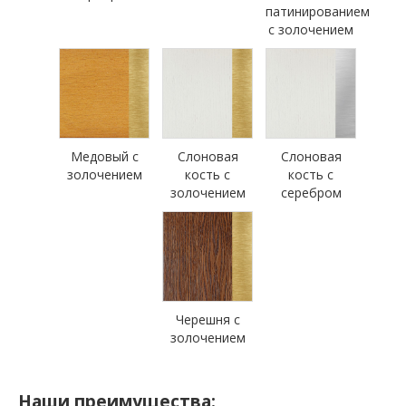
патинированием
с золочением
Медовый с
Слоновая
Слоновая
золочением
кость с
кость с
золочением
серебром
Черешня с
золочением
Наши преимущества: