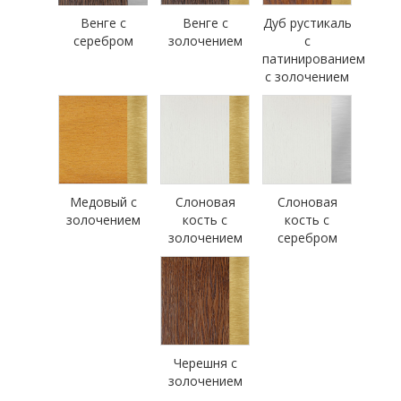
Венге с
Венге с
Дуб рустикаль
серебром
золочением
с
патинированием
с золочением
Медовый с
Слоновая
Слоновая
золочением
кость с
кость с
золочением
серебром
Черешня с
золочением