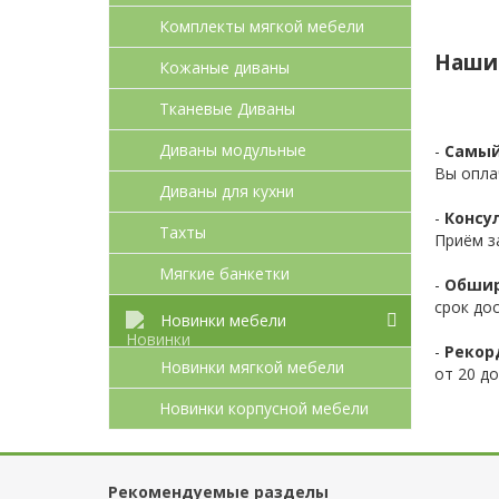
Комплекты мягкой мебели
Наши
Кожаные диваны
Тканевые Диваны
Диваны модульные
-
Самый
Вы опла
Диваны для кухни
-
Консул
Тахты
Приём з
Мягкие банкетки
-
Обшир
срок до
Новинки мебели
-
Рекор
Новинки мягкой мебели
от 20 до
Новинки корпусной мебели
Рекомендуемые разделы