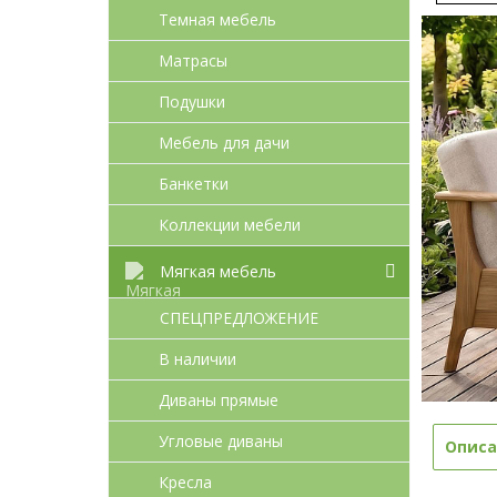
Темная мебель
Матрасы
Подушки
Мебель для дачи
Банкетки
Коллекции мебели
Мягкая мебель
СПЕЦПРЕДЛОЖЕНИЕ
В наличии
Диваны прямые
Угловые диваны
Описа
Кресла