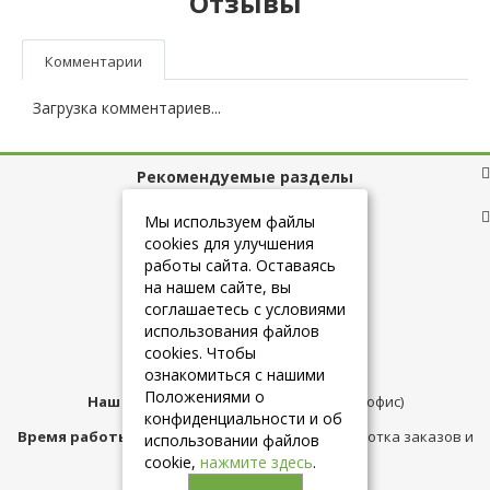
Отзывы
Комментарии
Загрузка комментариев...
Рекомендуемые разделы
Полезные ссылки
Мы используем файлы
cookies для улучшения
работы сайта. Оставаясь
на нашем сайте, вы
+7 (925) 084-10-60
соглашаетесь с условиями
использования файлов
cookies. Чтобы
info@belmebelshop.ru
ознакомиться с нашими
Положениями о
Наш адрес:
Москва
,
ул.Плещеева д.12 (офис)
конфиденциальности и об
Время работы магазина:
с 10:00 до 21:00 (обработка заказов и
использовании файлов
консультация)
cookie,
нажмите здесь
.