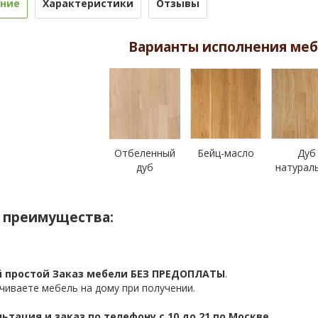
ние
Характеристики
Отзывы
Варианты исполнения меб
Отбеленный
Бейц-масло
Дуб
дуб
натурал
 преимущества:
 простой Заказ мебели БЕЗ ПРЕДОПЛАТЫ
.
чиваете мебель на дому при получении.
ьтация и заказ по телефону с 10 до 21 по Москве.