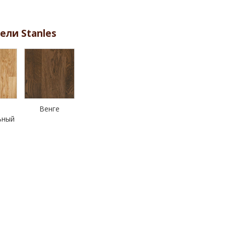
ели Stanles
Венге
ьный