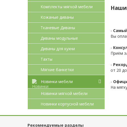
Комплекты мягкой мебели
Наши
Кожаные диваны
Тканевые Диваны
-
Самый
Вы опла
Диваны модульные
-
Консул
Диваны для кухни
Приём з
Тахты
-
Рекор
Мягкие банкетки
от 20 до
-
Офици
Новинки мебели
На мягк
Новинки мягкой мебели
Новинки корпусной мебели
Рекомендуемые разделы