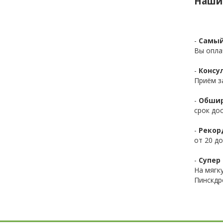
Наши
-
Самый
Вы опла
-
Консул
Приём з
-
Обшир
срок до
-
Рекор
от 20 до
-
Супер 
На мягк
Пинскдр