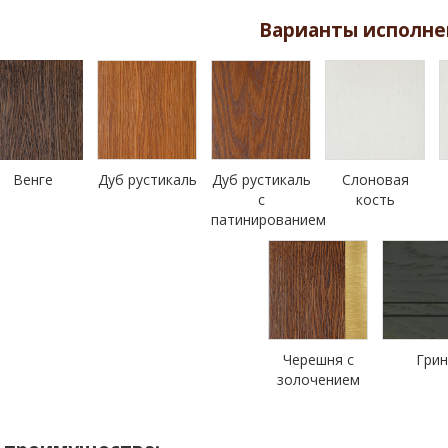
Варианты исполне
Венге
Дуб рустикаль
Дуб рустикаль
Слоновая
с
кость
патинированием
Черешня с
Гри
золочением