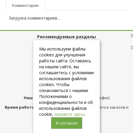
Комментарии
Загрузка комментариев...
Рекомендуемые разделы
Полезные ссылки
Мы используем файлы
cookies для улучшения
работы сайта. Оставаясь
на нашем сайте, вы
+7 (925) 084-10-60
соглашаетесь с условиями
использования файлов
cookies. Чтобы
info@belmebelshop.ru
ознакомиться с нашими
Положениями о
Наш адрес:
Москва
,
ул.Плещеева д.12 (офис)
конфиденциальности и об
Время работы магазина:
с 10:00 до 21:00 (обработка заказов и
использовании файлов
консультация)
cookie,
нажмите здесь
.
Я согласен