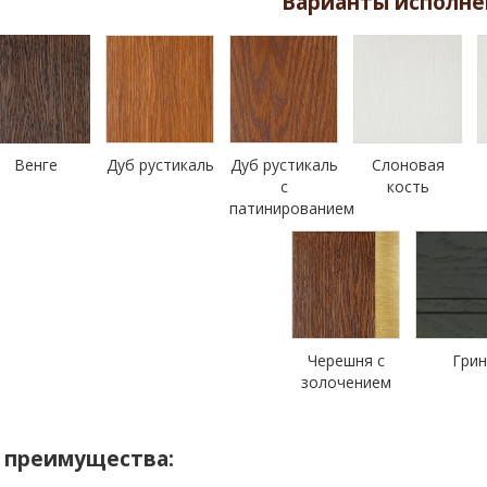
Варианты исполне
Венге
Дуб рустикаль
Дуб рустикаль
Слоновая
с
кость
патинированием
Черешня с
Гри
золочением
 преимущества: