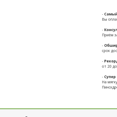
-
Самый
Вы опла
-
Консул
Приём з
-
Обшир
срок до
-
Рекор
от 20 до
-
Супер 
На мягк
Пинскдр