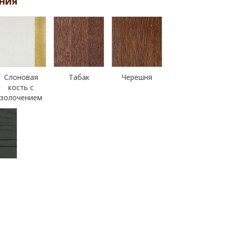
ния
Слоновая
Табак
Черешня
кость с
золочением
н