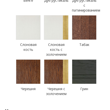
Венге
Дуб рустикаль
Дуб рустикаль
с
патинированием
Слоновая
Слоновая
Табак
кость
кость с
золочением
Черешня
Черешня с
Грин
золочением