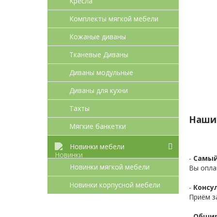
Кресла
Комплекты мягкой мебели
Кожаные диваны
Тканевые Диваны
Диваны модульные
Диваны для кухни
Тахты
Наши
Мягкие банкетки
Новинки мебели
-
Самый
Новинки мягкой мебели
Вы опла
Новинки корпусной мебели
-
Консул
Приём з
-
Обшир