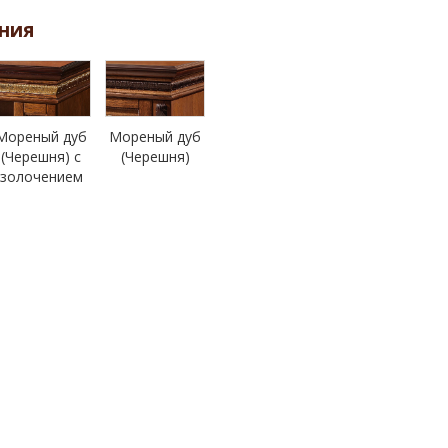
ния
Мореный дуб
Мореный дуб
(Черешня) с
(Черешня)
золочением