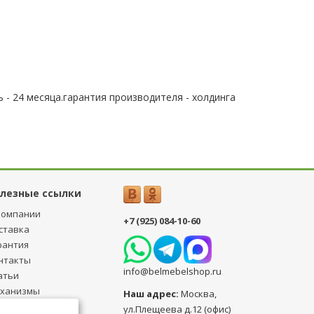
 - 24 месяца.гарантия производителя - холдинга
лезные ссылки
компании
+7 (925) 084-10-60
ставка
рантия
нтакты
info@belmebelshop.ru
атьи
ханизмы
Наш адрес:
Москва
,
ансформации
ул.Плещеева д.12 (офис)