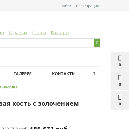
Войти
Регистрация
ка
Гарантия
Статьи
Контакты
0
ГАЛЕРЕЯ
КОНТАКТЫ
0
з массива
овая кость с золочением
0
185 671 руб
223 700 руб