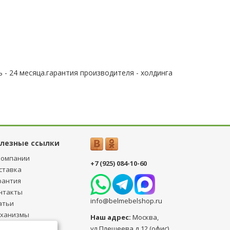
 - 24 месяца.гарантия производителя - холдинга
лезные ссылки
компании
+7 (925) 084-10-60
ставка
рантия
нтакты
info@belmebelshop.ru
атьи
ханизмы
Наш адрес:
Москва
,
ансформации
ул.Плещеева д.12 (офис)