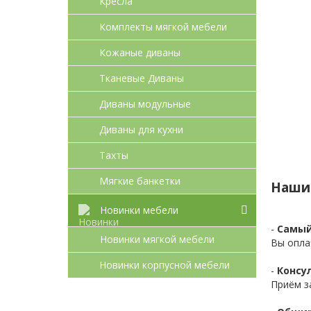
Кресла
Комплекты мягкой мебели
Кожаные диваны
Тканевые Диваны
Диваны модульные
Диваны для кухни
Тахты
Мягкие банкетки
Наши
Новинки мебели
-
Самый
Новинки мягкой мебели
Вы опла
Новинки корпусной мебели
-
Консул
Приём з