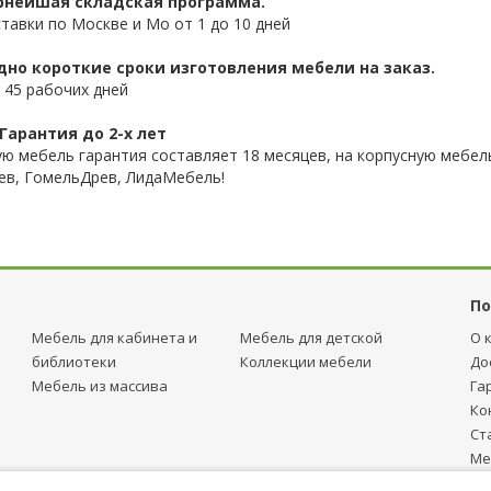
нейшая складская программа.
ставки по Москве и Мо от 1 до 10 дней
дно короткие сроки изготовления мебели на заказ.
 45 рабочих дней
Гарантия до 2-х лет
ую мебель гарантия составляет 18 месяцев, на корпусную мебель
ев, ГомельДрев, ЛидаМебель!
По
Мебель для кабинета и
Мебель для детcкой
О 
библиотеки
Коллекции мебели
До
Мебель из массива
Га
Ко
Ст
Ме
тр