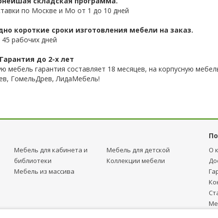
нейшая складская программа.
ставки по Москве и Мо от 1 до 10 дней
дно короткие сроки изготовления мебели на заказ.
 45 рабочих дней
Гарантия до 2-х лет
ую мебель гарантия составляет 18 месяцев, на корпусную мебель
ев, ГомельДрев, ЛидаМебель!
По
Мебель для кабинета и
Мебель для детcкой
О 
библиотеки
Коллекции мебели
До
Мебель из массива
Га
Ко
Ст
Ме
тр