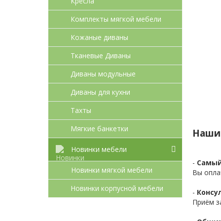
Кресла
Комплекты мягкой мебели
Кожаные диваны
Тканевые Диваны
Диваны модульные
Диваны для кухни
Тахты
Мягкие банкетки
Наши
Новинки мебели
-
Самый
Новинки мягкой мебели
Вы опла
Новинки корпусной мебели
-
Консул
Приём з