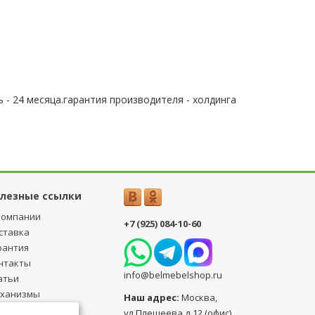
 - 24 месяца.гарантия производителя - холдинга
лезные ссылки
компании
+7 (925) 084-10-60
ставка
рантия
нтакты
info@belmebelshop.ru
атьи
ханизмы
Наш адрес:
Москва
,
ансформации
ул.Плещеева д.12 (офис)