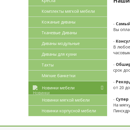
Наши
Кресла
Комплекты мягкой мебели
Кожаные диваны
-
Самый
Вы опла
Тканевые Диваны
-
Консул
Диваны модульные
В любое
часовым
Диваны для кухни
-
Обшир
Тахты
срок до
Мягкие банкетки
-
Рекор
от 20 до
Новинки мебели
-
Супер 
Новинки мягкой мебели
На мягк
Новинки корпусной мебели
Пинскдр