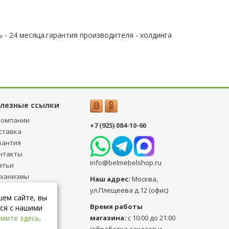
 - 24 месяца.гарантия производителя - холдинга
лезные ссылки
компании
+7 (925) 084-10-60
ставка
рантия
нтакты
info@belmebelshop.ru
атьи
ханизмы
Наш адрес:
Москва
,
ансформации
ул.Плещеева д.12 (офис)
шем сайте, вы
бличная оферта
Время работы
ся с нашими
магазина:
с 10:00 до 21:00
мите здесь
.
(обработка заказов и