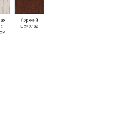
вая
Горячий
 с
шоколад
ром