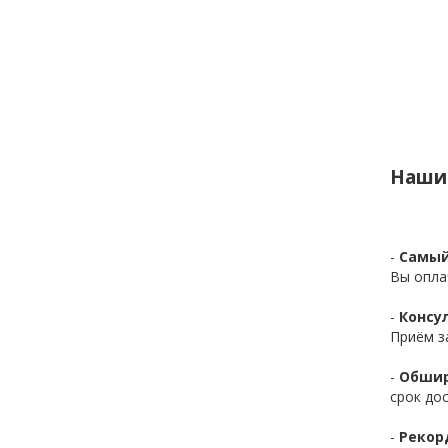
Наши
-
Самый
Вы опла
-
Консул
Приём з
-
Обшир
срок до
-
Рекор