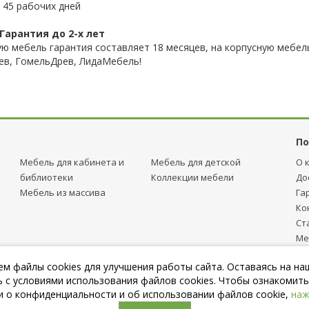
 45 рабочих дней
Гарантия до 2-х лет
ую мебель гарантия составляет 18 месяцев, на корпусную мебель
ев, ГомельДрев, ЛидаМебель!
По
Мебель для кабинета и
Мебель для детcкой
О 
библиотеки
Коллекции мебели
До
Мебель из массива
Га
Ко
Ст
Ме
тр
м файлы cookies для улучшения работы сайта. Оставаясь на на
Пу
 с условиями использования файлов cookies. Чтобы ознакомить
 о конфиденциальности и об использовании файлов cookie,
наж