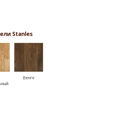
ели Stanles
Венге
ьный