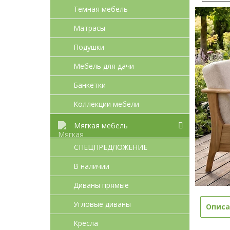
Темная мебель
Матрасы
Подушки
Мебель для дачи
Банкетки
Коллекции мебели
Мягкая мебель
СПЕЦПРЕДЛОЖЕНИЕ
В наличии
Диваны прямые
Угловые диваны
Описа
Кресла