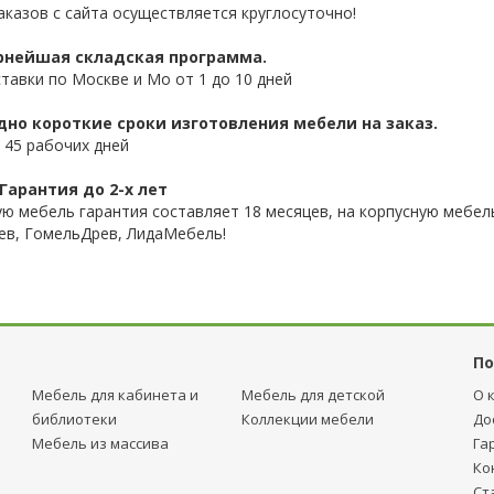
аказов с сайта осуществляется круглосуточно!
нейшая складская программа.
ставки по Москве и Мо от 1 до 10 дней
дно короткие сроки изготовления мебели на заказ.
 45 рабочих дней
Гарантия до 2-х лет
ую мебель гарантия составляет 18 месяцев, на корпусную мебель
ев, ГомельДрев, ЛидаМебель!
По
Мебель для кабинета и
Мебель для детcкой
О 
библиотеки
Коллекции мебели
До
Мебель из массива
Га
Ко
Ст