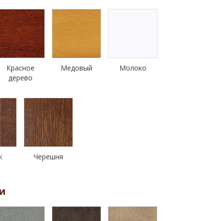
Красное
Медовый
Молоко
дерево
к
Черешня
и