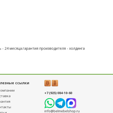
 - 24 месяца.гарантия производителя - холдинга
лезные ссылки
компании
+7 (925) 084-10-60
ставка
рантия
нтакты
info@belmebelshop.ru
атьи