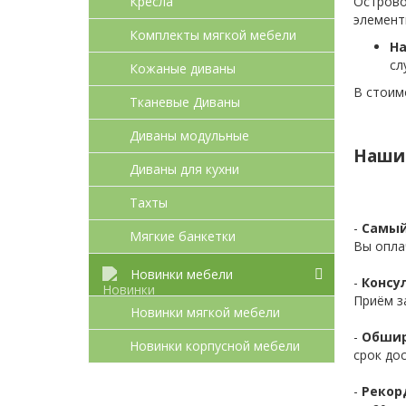
Кресла
Острово
элемент
Комплекты мягкой мебели
На
сл
Кожаные диваны
В стоим
Тканевые Диваны
Диваны модульные
Наши
Диваны для кухни
Тахты
-
Самый
Мягкие банкетки
Вы опла
Новинки мебели
-
Консул
Приём з
Новинки мягкой мебели
-
Обшир
Новинки корпусной мебели
срок до
-
Рекор