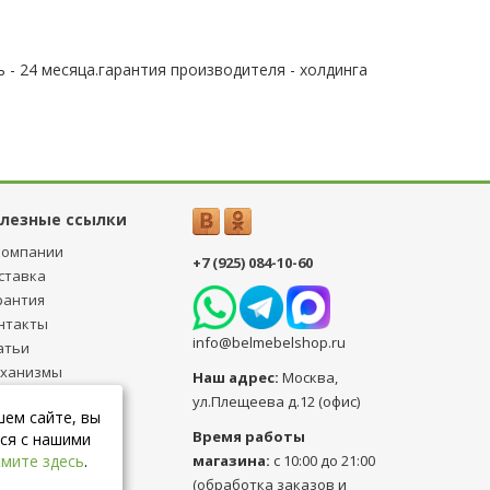
 - 24 месяца.гарантия производителя - холдинга
лезные ссылки
компании
+7 (925) 084-10-60
ставка
рантия
нтакты
info@belmebelshop.ru
атьи
ханизмы
Наш адрес:
Москва
,
ансформации
ул.Плещеева д.12 (офис)
шем сайте, вы
бличная оферта
Время работы
ся с нашими
магазина:
с 10:00 до 21:00
мите здесь
.
(обработка заказов и