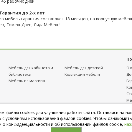
 45 рабочих дней
Гарантия до 2-х лет
ую мебель гарантия составляет 18 месяцев, на корпусную мебель
ев, ГомельДрев, ЛидаМебель!
По
Мебель для кабинета и
Мебель для детcкой
О 
библиотеки
Коллекции мебели
До
Мебель из массива
Га
Ко
Ст
Ме
тр
м файлы cookies для улучшения работы сайта. Оставаясь на на
Пу
 с условиями использования файлов cookies. Чтобы ознакомить
 о конфиденциальности и об использовании файлов cookie,
наж