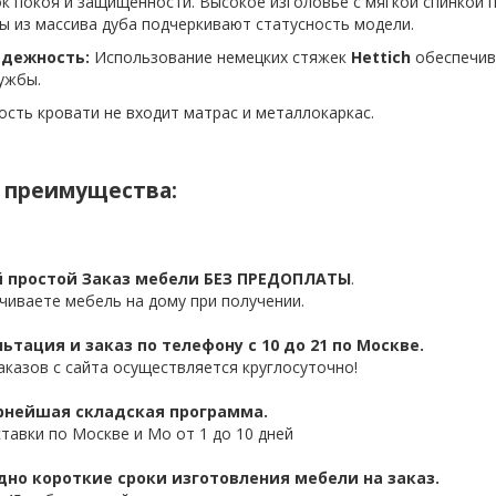
к покоя и защищенности. Высокое изголовье с мягкой спинкой 
ы из массива дуба подчеркивают статусность модели.
дежность:
Использование немецких стяжек
Hettich
обеспечив
ужбы.
ость кровати не входит матрас и металлокаркас.
 преимущества:
 простой Заказ мебели БЕЗ ПРЕДОПЛАТЫ
.
чиваете мебель на дому при получении.
ьтация и заказ по телефону с 10 до 21 по Москве.
аказов с сайта осуществляется круглосуточно!
нейшая складская программа.
ставки по Москве и Мо от 1 до 10 дней
дно короткие сроки изготовления мебели на заказ.