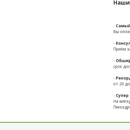
Наши
-
Самый
Вы опла
-
Консул
Приём з
-
Обшир
срок до
-
Рекор
от 20 до
-
Супер 
На мягк
Пинскдр