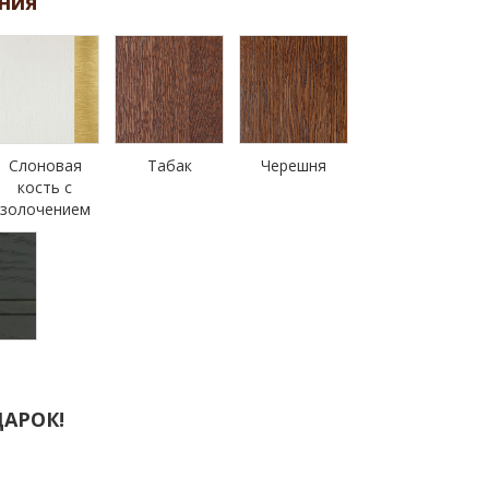
ния
Слоновая
Табак
Черешня
кость с
золочением
н
АРОК!