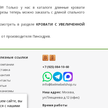
!!! Только у нас в каталоге длинные кровати
березы теперь можно заказать с длиной спального
осмотреть в разделе
КРОВАТИ С УВЕЛИЧЕННОЙ
 от производителя Пинскдрев.
лезные ссылки
компании
+7 (925) 084-10-60
ставка
рантия
нтакты
info@belmebelshop.ru
атьи
ханизмы
Наш адрес:
Москва
,
ансформации
ул.Плещеева д.12 (офис)
шем сайте, вы
бличная оферта
Время работы
ся с нашими