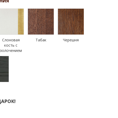
ния
Слоновая
Табак
Черешня
кость с
золочением
н
АРОК!