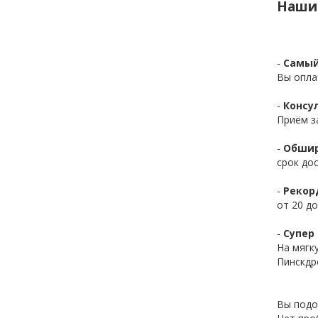
Наши
-
Самый
Вы опла
-
Консул
Приём з
-
Обшир
срок до
-
Рекор
от 20 до
-
Супер 
На мягк
Пинскдр
Вы подо