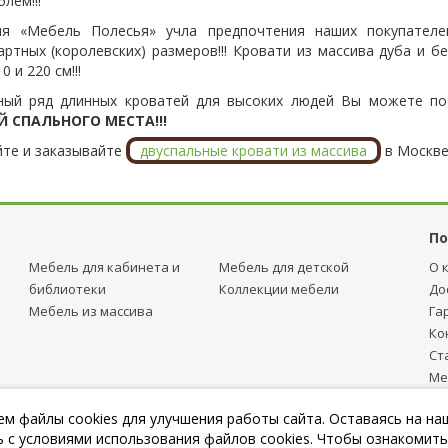
лем!!!
я «Мебель Полесья» учла предпочтения наших покупателей
артных (королевских) размеров!!! Кровати из массива дуба и 
0 и 220 см!!!
ый ряд длинных кроватей для высоких людей Вы можете п
 СПАЛЬНОГО МЕСТА!!!
те и заказывайте
двуспальные кровати из массива
в Москве
По
Мебель для кабинета и
Мебель для детcкой
О 
библиотеки
Коллекции мебели
До
Мебель из массива
Га
Ко
Ст
Ме
тр
м файлы cookies для улучшения работы сайта. Оставаясь на на
Пу
 с условиями использования файлов cookies. Чтобы ознакомить