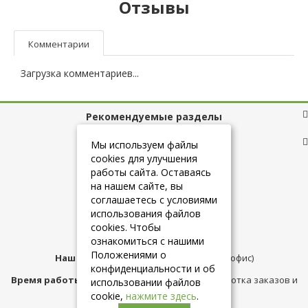
Отзывы
Комментарии
Загрузка комментариев...
Рекомендуемые разделы
Полезные ссылки
Мы используем файлы
cookies для улучшения
работы сайта. Оставаясь
на нашем сайте, вы
+7 (925) 084-10-60
соглашаетесь с условиями
использования файлов
cookies. Чтобы
info@belmebelshop.ru
ознакомиться с нашими
Положениями о
Наш адрес:
Москва
,
ул.Плещеева д.12 (офис)
конфиденциальности и об
Время работы магазина:
с 10:00 до 21:00 (обработка заказов и
использовании файлов
консультация)
cookie,
нажмите здесь
.