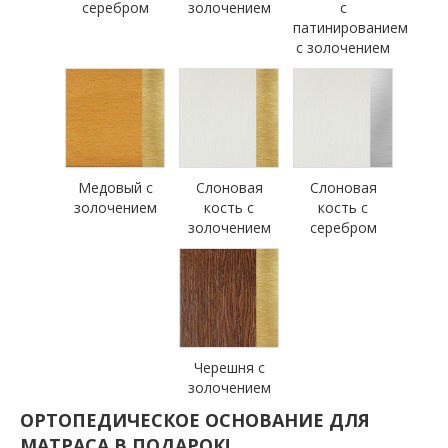
серебром
золочением
с
патинированием
с золочением
Медовый с
Слоновая
Слоновая
золочением
кость с
кость с
золочением
серебром
Черешня с
золочением
ОРТОПЕДИЧЕСКОЕ ОСНОВАНИЕ ДЛЯ
МАТРАСА В ПОДАРОК!