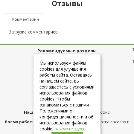
Отзывы
Комментарии
Загрузка комментариев...
Рекомендуемые разделы
Полезные ссылки
Мы используем файлы
cookies для улучшения
работы сайта. Оставаясь
на нашем сайте, вы
+7 (925) 084-10-60
соглашаетесь с условиями
использования файлов
cookies. Чтобы
info@belmebelshop.ru
ознакомиться с нашими
Положениями о
Наш адрес:
Москва
,
ул.Плещеева д.12 (офис)
конфиденциальности и об
Время работы магазина:
с 10:00 до 21:00 (обработка заказов и
использовании файлов
консультация)
cookie,
нажмите здесь
.