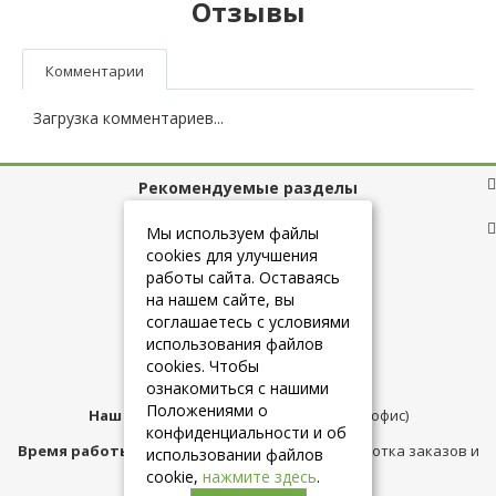
Отзывы
Комментарии
Загрузка комментариев...
Рекомендуемые разделы
Полезные ссылки
Мы используем файлы
cookies для улучшения
работы сайта. Оставаясь
на нашем сайте, вы
+7 (925) 084-10-60
соглашаетесь с условиями
использования файлов
cookies. Чтобы
info@belmebelshop.ru
ознакомиться с нашими
Положениями о
Наш адрес:
Москва
,
ул.Плещеева д.12 (офис)
конфиденциальности и об
Время работы магазина:
с 10:00 до 21:00 (обработка заказов и
использовании файлов
консультация)
cookie,
нажмите здесь
.