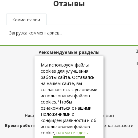
Отзывы
Комментарии
Загрузка комментариев...
Рекомендуемые разделы
Полезные ссылки
Мы используем файлы
cookies для улучшения
работы сайта. Оставаясь
на нашем сайте, вы
+7 (925) 084-10-60
соглашаетесь с условиями
использования файлов
cookies. Чтобы
info@belmebelshop.ru
ознакомиться с нашими
Положениями о
Наш адрес:
Москва
,
ул.Плещеева д.12 (офис)
конфиденциальности и об
Время работы магазина:
с 10:00 до 21:00 (обработка заказов и
использовании файлов
консультация)
cookie,
нажмите здесь
.