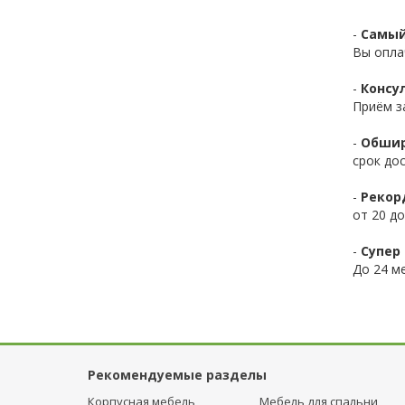
-
Самый
Вы опла
-
Консул
Приём з
-
Обшир
срок до
-
Рекор
от 20 до
-
Супер 
До 24 ме
Рекомендуемые разделы
Корпусная мебель
Мебель для спальни