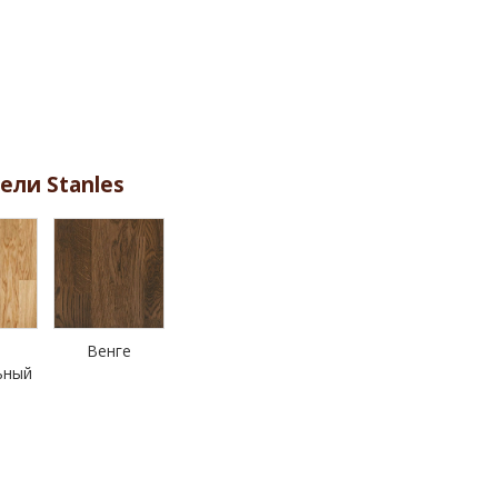
ели Stanles
Венге
ьный