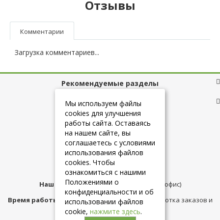
Отзывы
Комментарии
Загрузка комментариев...
Рекомендуемые разделы
Полезные ссылки
Мы используем файлы
cookies для улучшения
работы сайта. Оставаясь
на нашем сайте, вы
+7 (925) 084-10-60
соглашаетесь с условиями
использования файлов
cookies. Чтобы
info@belmebelshop.ru
ознакомиться с нашими
Положениями о
Наш адрес:
Москва
,
ул.Плещеева д.12 (офис)
конфиденциальности и об
Время работы магазина:
с 10:00 до 21:00 (обработка заказов и
использовании файлов
консультация)
cookie,
нажмите здесь
.