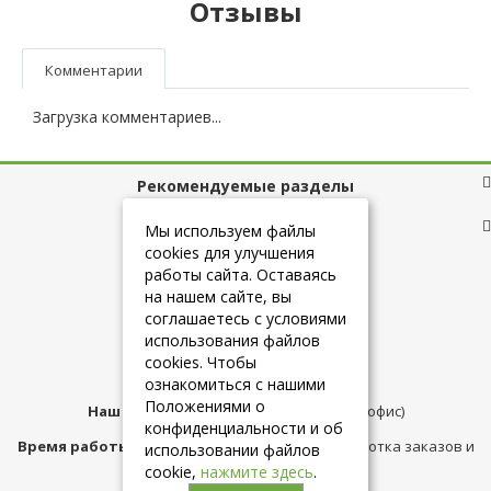
Отзывы
Комментарии
Загрузка комментариев...
Рекомендуемые разделы
Полезные ссылки
Мы используем файлы
cookies для улучшения
работы сайта. Оставаясь
на нашем сайте, вы
+7 (925) 084-10-60
соглашаетесь с условиями
использования файлов
cookies. Чтобы
info@belmebelshop.ru
ознакомиться с нашими
Положениями о
Наш адрес:
Москва
,
ул.Плещеева д.12 (офис)
конфиденциальности и об
Время работы магазина:
с 10:00 до 21:00 (обработка заказов и
использовании файлов
консультация)
cookie,
нажмите здесь
.