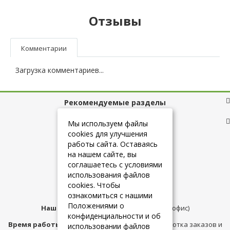
Отзывы
Комментарии
Загрузка комментариев...
Рекомендуемые разделы
Полезные ссылки
Мы используем файлы
cookies для улучшения
работы сайта. Оставаясь
на нашем сайте, вы
+7 (925) 084-10-60
соглашаетесь с условиями
использования файлов
cookies. Чтобы
info@belmebelshop.ru
ознакомиться с нашими
Положениями о
Наш адрес:
Москва
,
ул.Плещеева д.12 (офис)
конфиденциальности и об
Время работы магазина:
с 10:00 до 21:00 (обработка заказов и
использовании файлов